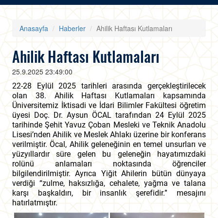
Anasayfa
Haberler
Ahilik Haftası Kutlamaları
Ahilik Haftası Kutlamaları
25.9.2025 23:49:00
22-28 Eylül 2025 tarihleri arasında gerçekleştirilecek
olan 38. Ahilik Haftası Kutlamaları kapsamında
Üniversitemiz İktisadi ve İdari Bilimler Fakültesi öğretim
üyesi Doç. Dr. Aysun ÖCAL tarafından 24 Eylül 2025
tarihinde Şehit Yavuz Çoban Mesleki ve Teknik Anadolu
Lisesi’nden Ahilik ve Meslek Ahlakı üzerine bir konferans
verilmiştir. Öcal, Ahilik geleneğinin en temel unsurları ve
yüzyıllardır süre gelen bu geleneğin hayatımızdaki
rolünü anlamaları noktasında öğrenciler
bilgilendirilmiştir. Ayrıca Yiğit Ahilerin bütün dünyaya
verdiği “zulme, haksızlığa, cehalete, yağma ve talana
karşı başkaldırı, bir insanlık şerefidir.” mesajını
hatırlatmıştır.