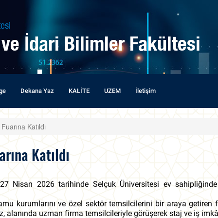
esi
 ve İdari Bilimler Fakültesi
lge
Dekana Yaz
KALİTE
UZEM
İletişim
Fuarına Katıldı
arına Katıldı
27 Nisan 2026 tarihinde Selçuk Üniversitesi ev sahipliğinde
 kamu kurumlarını ve özel sektör temsilcilerini bir araya getiren
z, alanında uzman firma temsilcileriyle görüşerek staj ve iş imkân