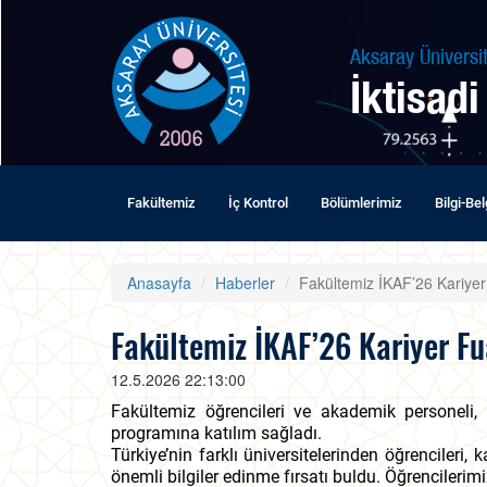
Aksaray Üniversit
İktisadi
Fakültemiz
İç Kontrol
Bölümlerimiz
Bilgi-Be
Anasayfa
Haberler
Fakültemiz İKAF’26 Kariyer 
Fakültemiz İKAF’26 Kariyer Fu
12.5.2026 22:13:00
Fakültemiz öğrencileri ve akademik personeli, 
programına katılım sağladı.
Türkiye’nin farklı üniversitelerinden öğrencileri,
önemli bilgiler edinme fırsatı buldu. Öğrencilerimi