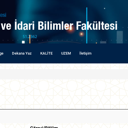
esi
 ve İdari Bilimler Fakültesi
lge
Dekana Yaz
KALİTE
UZEM
İletişim