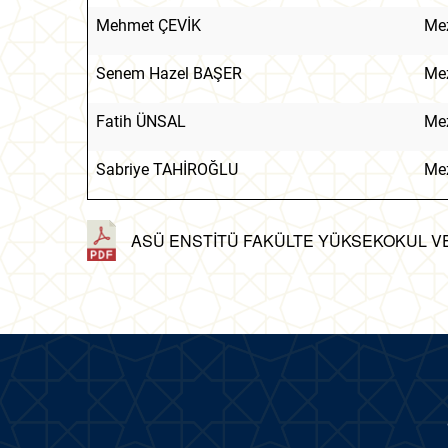
Mehmet ÇEVİK
Mez
Senem Hazel BAŞER
Mez
Fatih ÜNSAL
Mez
Sabriye TAHİROĞLU
Mez
ASÜ ENSTİTÜ FAKÜLTE YÜKSEKOKUL V