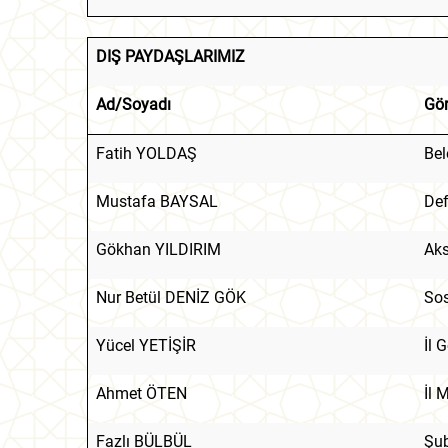
DIŞ PAYDAŞLARIMIZ
Ad/Soyadı
Gör
Fatih YOLDAŞ
Bel
Mustafa BAYSAL
Def
Gökhan YILDIRIM
Aks
Nur Betül DENİZ GÖK
Sos
Yücel YETİŞİR
İl 
Ahmet ÖTEN
İl 
Fazlı BÜLBÜL
Şub