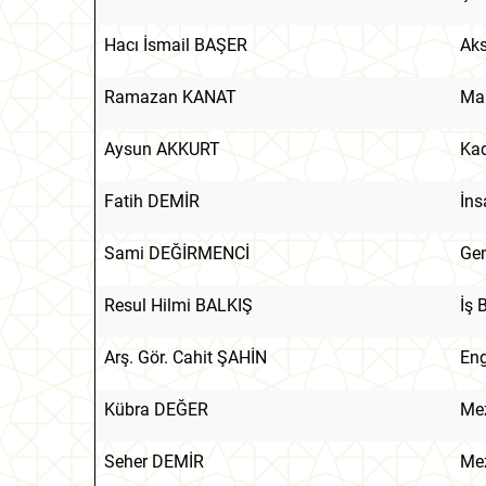
Hacı İsmail BAŞER
Aks
Ramazan KANAT
Mar
Aysun AKKURT
Kad
Fatih DEMİR
İns
Sami DEĞİRMENCİ
Gen
Resul Hilmi BALKIŞ
İş 
Arş. Gör. Cahit ŞAHİN
Eng
Kübra DEĞER
Mez
Seher DEMİR
Mez