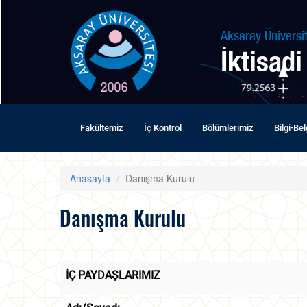
Aksaray Üniversit
İktisadi
Fakültemiz
İç Kontrol
Bölümlerimiz
Bilgi-Be
Anasayfa
Danışma Kurulu
Danışma Kurulu
İÇ PAYDAŞLARIMIZ