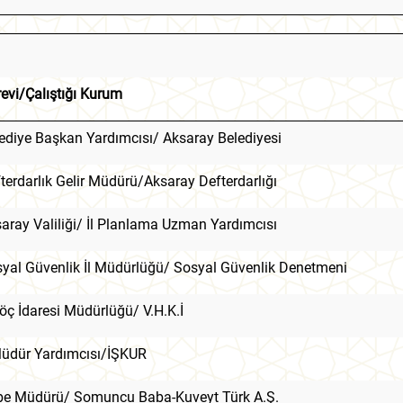
evi/Çalıştığı Kurum
ediye Başkan Yardımcısı/ Aksaray Belediyesi
terdarlık Gelir Müdürü/Aksaray Defterdarlığı
aray Valiliği/ İl Planlama Uzman Yardımcısı
yal Güvenlik İl Müdürlüğü/ Sosyal Güvenlik Denetmeni
Göç İdaresi Müdürlüğü/ V.H.K.İ
Müdür Yardımcısı/İŞKUR
e Müdürü/ Somuncu Baba-Kuveyt Türk A.Ş.