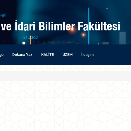
esi
 ve İdari Bilimler Fakültesi
lge
Dekana Yaz
KALİTE
UZEM
İletişim