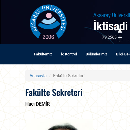
Aksaray Üniversit
İktisadi
Fakültemiz
İç Kontrol
Bölümlerimiz
Bilgi-Be
Anasayfa
Fakülte Sekreteri
Fakülte Sekreteri
Hacı DEMİR