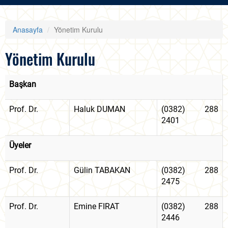
Anasayfa
Yönetim Kurulu
Yönetim Kurulu
Başkan
Prof. Dr.
Haluk DUMAN
(0382) 288
2401
Üyeler
Prof. Dr.
Gülin TABAKAN
(0382) 288
2475
Prof. Dr.
Emine FIRAT
(0382) 288
2446