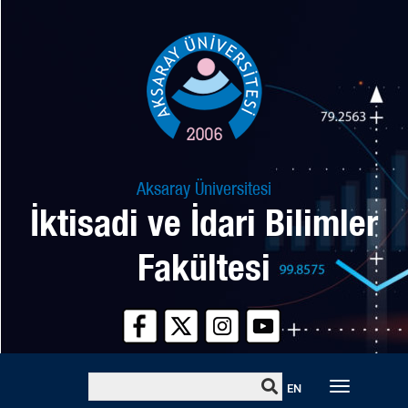
Aksaray Üniversitesi
İktisadi ve İdari Bilimler
Fakültesi
Toggle
EN
naviga