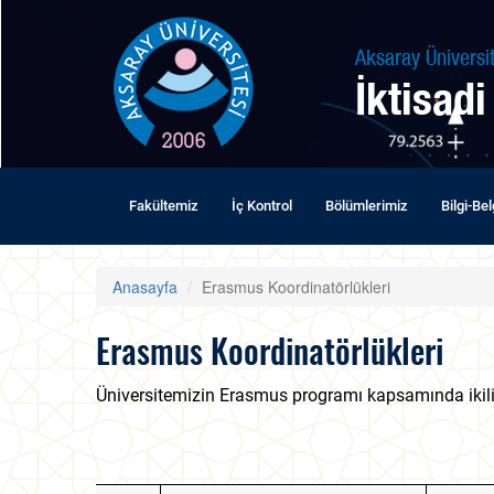
Aksaray Üniversit
İktisadi
Fakültemiz
İç Kontrol
Bölümlerimiz
Bilgi-Be
Anasayfa
Erasmus Koordinatörlükleri
Erasmus Koordinatörlükleri
Üniversitemizin Erasmus programı kapsamında ikil
İİBF ERASMUS K