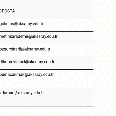
E-POSTA
cbulus@aksaray.edu.tr
etinkarademir@aksaray.edu.tr
zgurcinarli@aksaray.edu.tr
ilruba.vidinel@aksaray.edu.tr
ernacakmak@aksaray.edu.tr
duman@aksaray.edu.tr