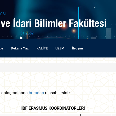
esi
 ve İdari Bilimler Fakültesi
lge
Dekana Yaz
KALİTE
UZEM
İletişim
i anlaşmalarına
buradan
ulaşabilirsiniz
OORDİNATÖRLERİ