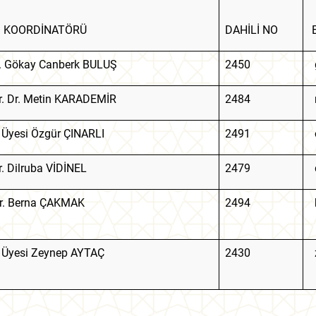
 KOORDİNATÖRÜ
DAHİLİ NO
r. Gökay Canberk BULUŞ
2450
g
r. Dr. Metin KARADEMİR
2484
m
. Üyesi Özgür ÇINARLI
2491
o
r. Dilruba VİDİNEL
2479
d
ör. Berna ÇAKMAK
2494
b
. Üyesi Zeynep AYTAÇ
2430
z