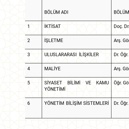
BÖLÜM ADI
BÖLÜM
1
İKTİSAT
Doç. D
2
İŞLETME
Arş. Gö
3
ULUSLARARASI İLİŞKİLER
Dr. Öğr
4
MALİYE
Arş. Gö
5
SİYASET BİLİMİ VE KAMU
Öğr. G
YÖNETİMİ
6
YÖNETİM BİLİŞİM SİSTEMLERİ
Dr. Öğr