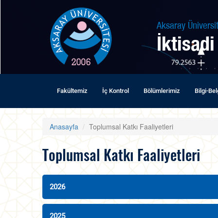
Aksaray Üniversit
İktisadi
Fakültemiz
İç Kontrol
Bölümlerimiz
Bilgi-Be
Anasayfa
Toplumsal Katkı Faaliyetleri
Toplumsal Katkı Faaliyetleri
2026
2025