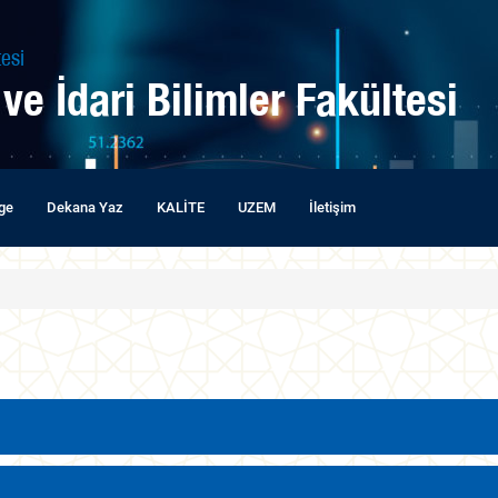
esi
 ve İdari Bilimler Fakültesi
lge
Dekana Yaz
KALİTE
UZEM
İletişim