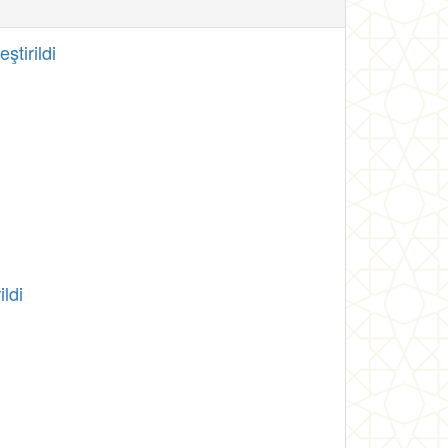
tirildi
ldi